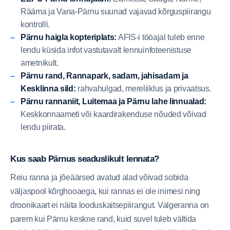
Rääma ja Vana-Pärnu suunad vajavad kõrguspiirangu
kontrolli.
Pärnu haigla kopteriplats:
AFIS-i tööajal tuleb enne
lendu küsida infot vastutavalt lennuinfoteenistuse
ametnikult.
Pärnu rand, Rannapark, sadam, jahisadam ja
Kesklinna sild:
rahvahulgad, mereliiklus ja privaatsus.
Pärnu rannaniit, Luitemaa ja Pärnu lahe linnualad:
Keskkonnaameti või kaardirakenduse nõuded võivad
lendu piirata.
Kus saab Pärnus seaduslikult lennata?
Reiu ranna ja jõeäärsed avatud alad võivad sobida
väljaspool kõrghooaega, kui rannas ei ole inimesi ning
droonikaart ei näita looduskaitsepiirangut. Valgeranna on
parem kui Pärnu keskne rand, kuid suvel tuleb vältida