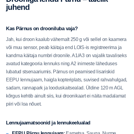
juhend
Kas Pärnus on drooniluba vaja?
Jah, kui droon kaalub vähemalt 250 g või sellel on kaamera
või muu sensor, peab käitaja end LOIS-is registreerima ja
kandma käitaja numbri droonile. A1/A3 on vajalik tavaliseks
avatud kategooria lennuks ning A2 inimeste läheduses
lubatud stsenaariumis. Pärnus on peamised lisariskid
EEPU lennujaam, haigla kopteriplats, suvised rahvahulgad,
sadam, rannapark ja looduskaitsealad. Üldine 120 m AGL
kõrgus kehtib ainult siis, kui droonikaart ei näita madalamat
piiri või loa nõuet.
Lennujaamatsoonid ja lennukeelualad
EEPU Pärnu lennujaam:
Eametsa, Sauga, Nurme,