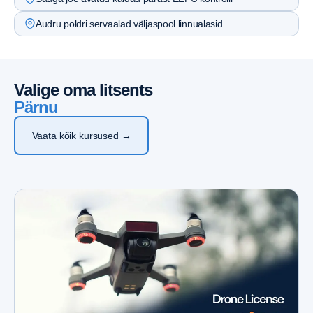
Audru poldri servaalad väljaspool linnualasid
Valige oma litsents
Pärnu
Vaata kõik kursused →