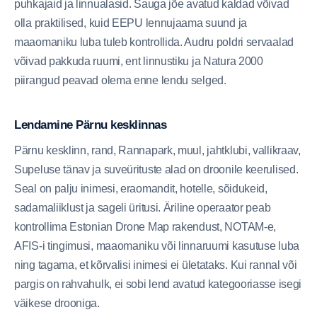
puhkajaid ja linnualasid. Sauga jõe avatud kaldad võivad
olla praktilised, kuid EEPU lennujaama suund ja
maaomaniku luba tuleb kontrollida. Audru poldri servaalad
võivad pakkuda ruumi, ent linnustiku ja Natura 2000
piirangud peavad olema enne lendu selged.
Lendamine Pärnu kesklinnas
Pärnu kesklinn, rand, Rannapark, muul, jahtklubi, vallikraav,
Supeluse tänav ja suveürituste alad on droonile keerulised.
Seal on palju inimesi, eraomandit, hotelle, sõidukeid,
sadamaliiklust ja sageli üritusi. Äriline operaator peab
kontrollima Estonian Drone Map rakendust, NOTAM-e,
AFIS-i tingimusi, maaomaniku või linnaruumi kasutuse luba
ning tagama, et kõrvalisi inimesi ei ületataks. Kui rannal või
pargis on rahvahulk, ei sobi lend avatud kategooriasse isegi
väikese drooniga.