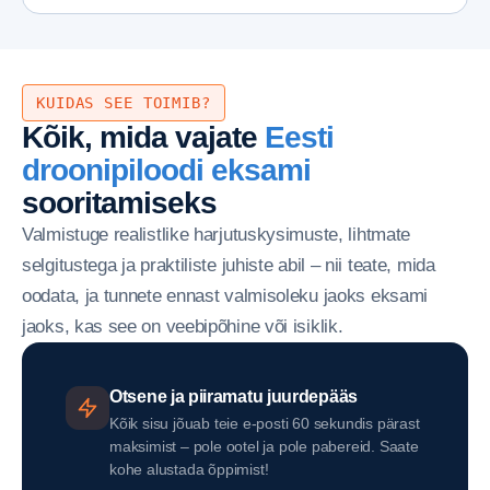
KUIDAS SEE TOIMIB?
Kõik, mida vajate
Eesti
droonipiloodi eksami
sooritamiseks
Valmistuge realistlike harjutuskysimuste, lihtmate
selgitustega ja praktiliste juhiste abil – nii teate, mida
oodata, ja tunnete ennast valmisoleku jaoks eksami
jaoks, kas see on veebipõhine või isiklik.
Otsene ja piiramatu juurdepääs
Kõik sisu jõuab teie e-posti 60 sekundis pärast
maksimist – pole ootel ja pole pabereid. Saate
kohe alustada õppimist!