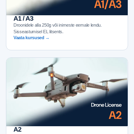
A1 / A3
Droonidele alla 250g või inimeste eemale lendu.
Sisseastumisel EL litsents.
Vaata kursused →
A2