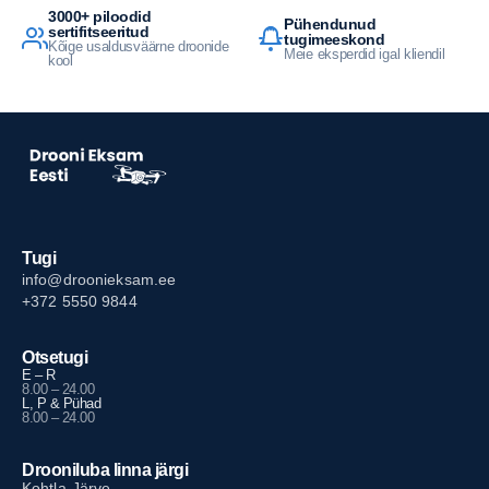
3000+ piloodid
Pühendunud
sertifitseeritud
tugimeeskond
Kõige usaldusväärne droonide
Meie eksperdid igal kliendil
kool
Tugi
info@droonieksam.ee
+372 5550 9844
Otsetugi
E – R
8.00 – 24.00
L, P & Pühad
8.00 – 24.00
Drooniluba linna järgi
Kohtla-Järve