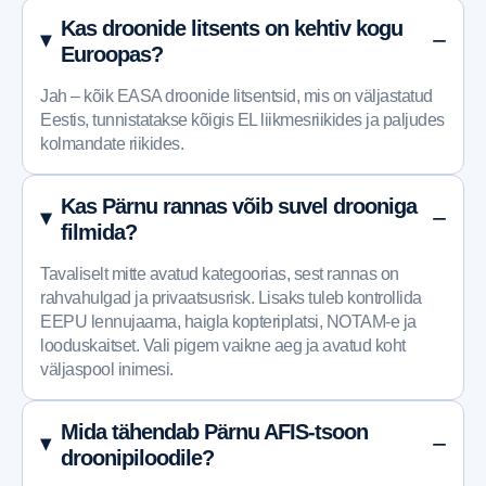
Kas droonide litsents on kehtiv kogu
Euroopas?
Jah – kõik EASA droonide litsentsid, mis on väljastatud
Eestis, tunnistatakse kõigis EL liikmesriikides ja paljudes
kolmandate riikides.
Kas Pärnu rannas võib suvel drooniga
filmida?
Tavaliselt mitte avatud kategoorias, sest rannas on
rahvahulgad ja privaatsusrisk. Lisaks tuleb kontrollida
EEPU lennujaama, haigla kopteriplatsi, NOTAM-e ja
looduskaitset. Vali pigem vaikne aeg ja avatud koht
väljaspool inimesi.
Mida tähendab Pärnu AFIS-tsoon
droonipiloodile?