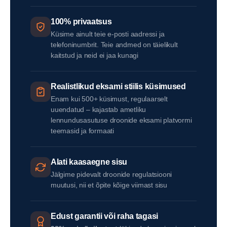
100% privaatsus
Küsime ainult teie e-posti aadressi ja
telefoninumbrit. Teie andmed on täielikult
kaitstud ja neid ei jaa kunagi
Realistlikud eksami stiilis küsimused
Enam kui 500+ küsimust, regulaarselt
uuendatud – kajastab ametliku
lennundusasutuse droonide eksami platvormi
teemasid ja formaati
Alati kaasaegne sisu
Jälgime pidevalt droonide regulatsiooni
muutusi, nii et õpite kõige viimast sisu
Edust garantii või raha tagasi