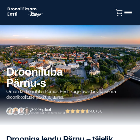
Drooniluba
Pärnu-s
Omanda drooniluba Pärnus Eesti kõige usaldusväärsema
droonikoolituse pakkuja juures.
3000+ piloot
4.6 / 5.0
koolitatud & sertifitseeritud
Drooniga lendu Pärnu – täielik