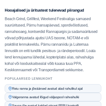
Hooajalised ja üritustest tulenevad piirangud
Beach Grind, Grillfest, Weekend Festivaliga sarnased
suurüritused, Pärnu hansapäevad, spordivõistlused,
rannahooaeg, kontserdid Rannapargis ja sadamaüritused
võivad põhjustada ajutisi UAS tsoone, NOTAM-e või
praktilist lennukeeldu. Pärnu rannaniidu ja Luitemaa
linnustik on eriti tundlik pesitsus- ja rändeperioodil. Loata
lend lennujaama lähedal, kopteriplatsi alas, rahvahulga
kohal või looduskaitsealal võib kaasa tuua PPA,
Keskkonnaameti või Transpordiameti sekkumise.
POPULAARSED LENNUKOHT
Reiu ranna ja jõeäärsed avatud alad rahulikul ajal
Valgeranna avatud lõigud väljaspool rahvahulki
Sauga jõe avatud kaldad pärast EEPU kontrolli