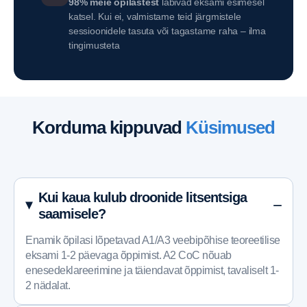
98% meie õpilastest
läbivad eksami esimesel
katsel. Kui ei, valmistame teid järgmistele
sessioonidele tasuta või tagastame raha – ilma
tingimusteta
Korduma kippuvad
Küsimused
Kui kaua kulub droonide litsentsiga
saamisele?
Enamik õpilasi lõpetavad A1/A3 veebipõhise teoreetilise
eksami 1-2 päevaga õppimist. A2 CoC nõuab
enesedeklareerimine ja täiendavat õppimist, tavaliselt 1-
2 nädalat.