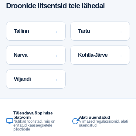
Droonide litsentsid teie lähedal
Tallinn
Tartu
→
→
Narva
Kohtla-Järve
→
→
Viljandi
→
Täiendava õppimise
Alati uuendatud
platvorm
Viimased regulatsioonid, alati
Nutikad tööristad, mis on
uuendatud
ehitatud kaasaegsetele
pilootidele