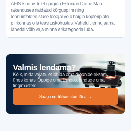
AFIS-tsoonis tuleb järgida Estonian Drone Map
rakenduses näidatud kõrguspiire ning
lennuinfoteenistuse tööajal võib haigla kopteriplatsi
piirkonnas olla teavituskohustus. Vahetult lennujaama
lähedal võib vaja minna erikategooria luba.
Valmis lendama?
Kõik, mida vajate, et läbida oma droonide eksam,
ühes kohas. Õppige oma tempos, lendage oma
tingimustele.
Saage sertifitseeritud täna →