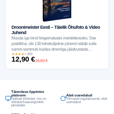
Droonimeister Eesti – Täielik Õhufoto & Video
Juhend
Muuda iga lend hingematvaks meistriteoseks. See
praktiline, üle 130-leheküljeline juhend näitab sulle
samm-sammult, kuidas drooniga jäädvustada
★
★
★
★
★
★
★
★
★
★
(60)
professionaalseid aerofotosid ja sujuvaid...
12,90
€
18,90
€
Täiendava õppimise
Alati uuendatud
platvorm
Viimased regulatsioonid, alati
Nutikad tööristad, mis on
uuendatud
ehitatud kaasaegsetele
pilootidele