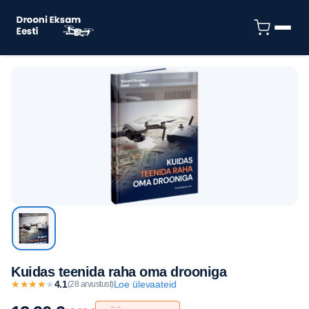
Kuidas teenida raha oma drooniga
★
★
★
★
★
★
★
★
★
★
4.1
Loe ülevaateid
(28 arvustust)