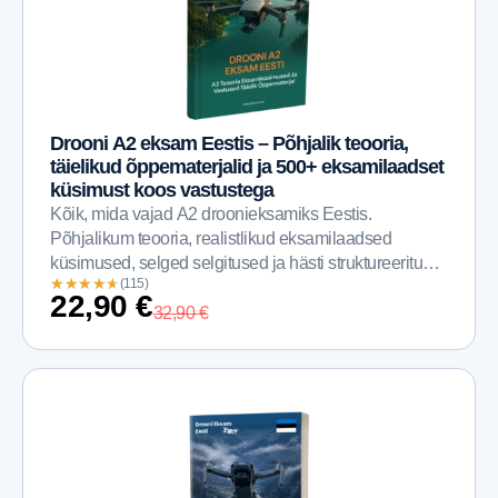
Drooni A2 eksam Eestis – Põhjalik teooria,
täielikud õppematerjalid ja 500+ eksamilaadset
küsimust koos vastustega
Kõik, mida vajad A2 droonieksamiks Eestis.
Põhjalikum teooria, realistlikud eksamilaadsed
küsimused, selged selgitused ja hästi struktureeritud
★
★
★
★
★
★
★
★
★
★
(115)
materjalid, mis katavad A2...
22,90
€
32,90
€