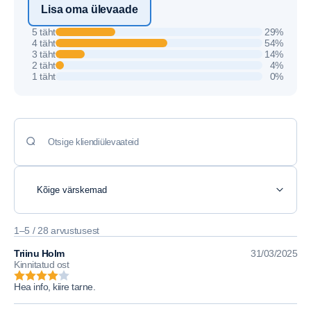
Lisa oma ülevaade
5 täht
29%
4 täht
54%
3 täht
14%
2 täht
4%
1 täht
0%
1–5 / 28 arvustusest
Triinu Holm
31/03/2025
Kinnitatud ost
Hea info, kiire tarne.