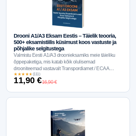
Drooni A1/A3 Eksam Eestis – Täielik teooria,
500+ eksamistiilis küsimust koos vastuste ja
põhjalike selgitustega
Valmistu Eesti A1/A3 droonieksamiks meie täieliku
õppepaketiga, mis katab kõik olulisemad
drooniteemad vastavalt Transpordiamet / ECAA
★
★
★
★
★
★
★
★
★
★
(111)
nõuetele. Selle asemel, et...
11,90
€
16,90
€