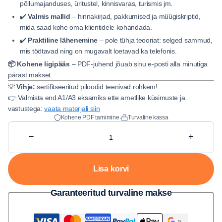
põllumajanduses, üritustel, kinnisvaras, turismis jm.
✔️
Valmis mallid
– hinnakirjad, pakkumised ja müügiskriptid,
mida saad kohe oma klientidele kohandada.
✔️
Praktiline lähenemine
– pole tühja teooriat: selged sammud,
mis töötavad ning on mugavalt loetavad ka telefonis.
📦 Kohene ligipääs
– PDF-juhend jõuab sinu e-posti alla minutiga
pärast makset.
💡
Vihje:
sertifitseeritud piloodid teenivad rohkem!
👉 Valmista end A1/A3 eksamiks ette ametlike küsimuste ja
vastustega:
vaata materjali siin
·
Kohene PDF tarnimine
Turvaline kassa
−
+
Kogus Kuidas teenida raha om
Lisa korvi
Garanteeritud turvaline makse