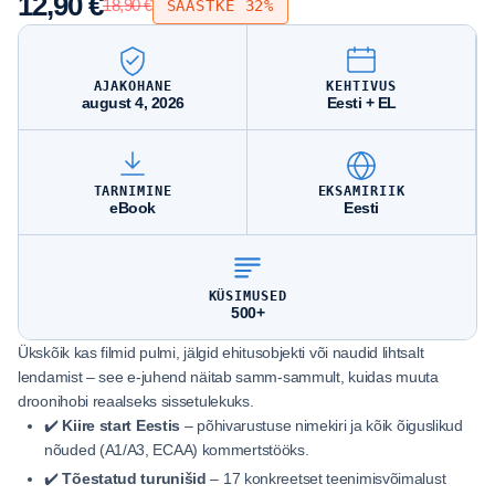
12,90
€
18,90
€
SÄÄSTKE 32%
AJAKOHANE
KEHTIVUS
august 4, 2026
Eesti + EL
TARNIMINE
EKSAMIRIIK
eBook
Eesti
KÜSIMUSED
500+
Ükskõik kas filmid pulmi, jälgid ehitusobjekti või naudid lihtsalt
lendamist – see e-juhend näitab samm-sammult, kuidas muuta
droonihobi reaalseks sissetulekuks.
✔️
Kiire start Eestis
– põhi­varustuse nimekiri ja kõik õiguslikud
nõuded (A1/A3, ECAA) kommertstööks.
✔️
Tõestatud turunišid
– 17 konkreetset teenimisvõimalust