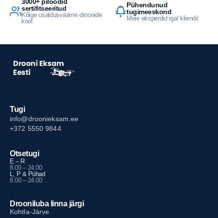
3000+ piloodid
Pühendunud
sertifitseeritud
tugimeeskond
Kõige usaldusväärne droonide
Meie eksperdid igal kliendil
kool
Tugi
info@droonieksam.ee
+372 5550 9844
Otsetugi
E – R
8.00 – 24.00
L, P & Pühad
8.00 – 24.00
Drooniluba linna järgi
Kohtla-Järve