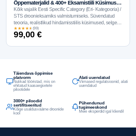
Õppematerjalid & 400+ Eksamistiili Küsimust
ja Vastust
Kõik vajalik Eesti Specific Category (Eri- Kategooria) /
STS droonieksamiks valmistumiseks. Süvendatud
teooria, realistlikud hindamisstiilis küsimused, selged
★
★
★
★
★
★
★
★
★
★
(99)
selgitused ja struktureeritud...
99,00
€
Täiendava õppimise
Alati uuendatud
platvorm
Viimased regulatsioonid, alati
Nutikad tööristad, mis on
uuendatud
ehitatud kaasaegsetele
pilootidele
3000+ piloodid
Pühendunud
sertifitseeritud
tugimeeskond
Kõige usaldusväärne droonide
Meie eksperdid igal kliendil
kool