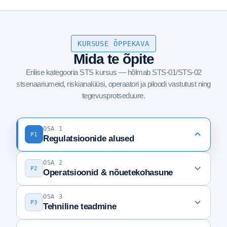
KURSUSE ÕPPEKAVA
Mida te õpite
Erilise kategooria STS kursus — hõlmab STS-01/STS-02
stsenaariumeid, riskianalüüsi, operaatori ja piloodi vastutust ning
tegevusprotseduure.
OSA 1
P1
Regulatsioonide alused
OSA 2
Kursuse tutvustus & STS ülevaade
1
P2
Operatsioonid & nõuetekohasune
Avatud kategooria kontekst & erikategooria
2
OSA 3
UAS operaatori vastutus
6
P3
Tehniline teadmine
STS-01 vs STS-02 stsenaariumid
3
Kaugpiloodi nõuded & eellennu kontrollid
7