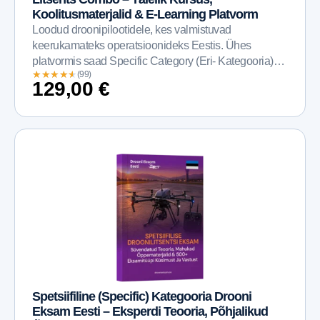
Koolitusmaterjalid & E-Learning Platvorm
Loodud droonipilootidele, kes valmistuvad
keerukamateks operatsioonideks Eestis. Ühes
platvormis saad Specific Category (Eri- Kategooria)
★
★
★
★
★
★
★
★
★
★
(99)
teooria, struktureeritud koolituse, interaktiivse
129,00
€
harjutamise, proovihindamised...
Spetsiifiline (Specific) Kategooria Drooni
Eksam Eesti – Eksperdi Teooria, Põhjalikud