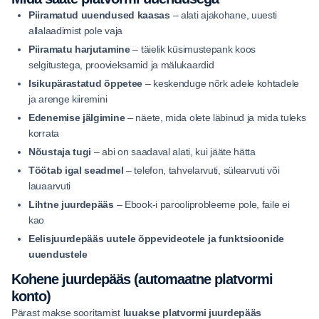
Piiramatud uuendused kaasas
– alati ajakohane, uuesti
allalaadimist pole vaja
Piiramatu harjutamine
– täielik küsimustepank koos
selgitustega, proovieksamid ja mälukaardid
Isikupärastatud õppetee
– keskenduge nõrk adele kohtadele
ja arenge kiiremini
Edenemise jälgimine
– näete, mida olete läbinud ja mida tuleks
korrata
Nõustaja tugi
– abi on saadaval alati, kui jääte hätta
Töötab igal seadmel
– telefon, tahvelarvuti, sülearvuti või
lauaarvuti
Lihtne juurdepääs
– Ebook-i parooliprobleeme pole, faile ei
kao
Eelisjuurdepääs uutele õppevideotele ja funktsioonide
uuendustele
Kohene juurdepääs (automaatne platvormi
konto)
Pärast makse sooritamist
luuakse platvormi juurdepääs