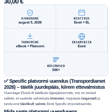
30,00
€
AJAKOHANE
KEHTIVUS
august 5, 2026
Eesti + EL
TARNIMINE
EKSAMIRIIK
eBook + Platvorm
Eesti
KÜSIMUSED
500+
✅
Specific platvormi uuendus (Transpordiamet
2026) – täielik juurdepääs, kiirem ettevalmistus
Uuendage Ebook-ilt täielikule õppeplatvormile, mis on loodud
selleks, et saaksite valmistuda
kiiremini
, harjutada
targemalt
ja
tunda end
täielikult valmis
Eesti Specific droonieksamiks.
Mida saate platvormi uuendusega