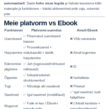
automaatselt
. Saate
kohe sisse logida
ja hakata kasutama kõiki
materjale ja funktsioone – käsitsi aktiveerimist pole vaja, ootamist
pole.
Meie platvorm vs Ebook
Funktsioon
Platvormi uuendus
Ainult Ebook
✅ Piiramatud uuendused
Uuendused
❌ Võib vananeda
kaasas
✅ Proovieksamid +
Harjutamine
mälukaardid + täielik
❌ Ainult lugemine
harjutamine
Edenemise
✅ Jah (tugevused/nõrkused
❌ Ei
jälgimine
nähtavad)
✅ Isikupärastatud,
Õppetee
❌ Isehallatav
struktureeritud
Tugi
✅ Nõustaja abi saadaval
❌ Piiratud
✅ Igal seadmel, kuid
Seadmed
✅ Igal seadmel (mobiil/laud)
failipõhine
✅ Faile ei kao / Ebook-i
❌ Lihtsalt kaotatav +
Mugavus
paroole pole
parooliprobleemid